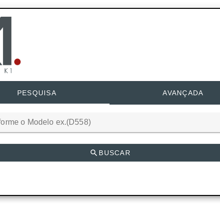
PESQUISA
AVANÇADA
forme o Modelo ex.(D558)
BUSCAR