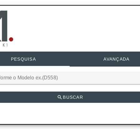
PESQUISA
AVANÇADA
forme o Modelo ex.(D558)
BUSCAR