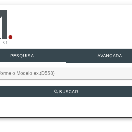
PESQUISA
AVANÇADA
forme o Modelo ex.(D558)
BUSCAR